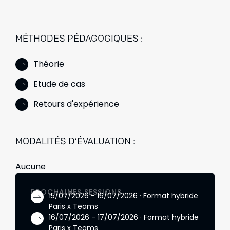
Introduction
rédaction d'un scénario de
L'impact du nouveau cadre
test
règlementaire sur le Test
Exercice d'application :
MÉTHODES PÉDAGOGIQUES :
manipulation des données de
test et RGPD
Théorie
Etude de cas
Retours d'expérience
MODALITÉS D’ÉVALUATION :
Aucune
PROCHAINES SESSIONS
15/07/2026 - 16/07/2026 · Format hybride
Paris x Teams
16/07/2026 - 17/07/2026 · Format hybride
Paris x Teams