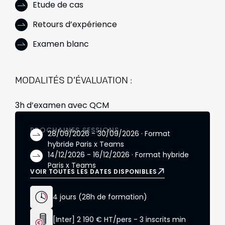
Etude de cas
Retours d’expérience
Examen blanc
MODALITÉS D’ÉVALUATION :
3h d’examen avec QCM
PROCHAINES SESSIONS
28/09/2026 - 30/09/2026 · Format
hybride Paris x Teams
14/12/2026 - 16/12/2026 · Format hybride
Paris x Teams
VOIR TOUTES LES DATES DISPONIBLES
4 jours (28h de formation)
[Inter] 2 190 € HT/pers - 3 inscrits min