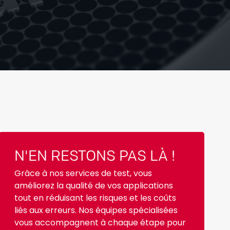
N'EN RESTONS PAS LÀ !
Grâce à nos services de test, vous
améliorez la qualité de vos applications
tout en réduisant les risques et les coûts
liés aux erreurs. Nos équipes spécialisées
vous accompagnent à chaque étape pour